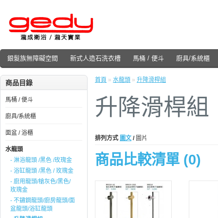
銀髮族無障礙空間
新式人造石洗衣槽
馬桶 / 便斗
廚具/系統櫃
首頁
»
水龍頭
»
升降滑桿組
商品目錄
升降滑桿組
馬桶 / 便斗
廚具/系統櫃
面盆 / 浴櫃
排列方式
圖文
/
圖片
水龍頭
商品比較清單 (0)
- 淋浴龍頭 /黑色 /玫瑰金
- 浴缸龍頭 /黑色 / 玫瑰金
- 廚用龍頭/槍灰色/黑色/
玫瑰金
- 不鏽鋼龍頭/廚房龍頭/面
盆龍頭/浴缸龍頭