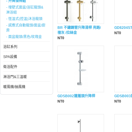
- 升降滑桿組
- 埋壁式面盆/浴缸龍頭&
淋浴組
- 恆溫式(控溫)沐浴龍頭
- 感應式自動龍頭/面盆/廚
BR 不鏽鋼管升降滑桿 亮鉻/
GD8204
房
槍灰 /拉絲金
NT0
- 面盆龍頭/黑色/玫瑰金
NT0
浴缸系列
SPA設備
衛浴配件
淋浴門&三溫暖
暖風機/抽風機
GDSB002蓮蓬頭升降桿
GDSB00
NT0
NT0